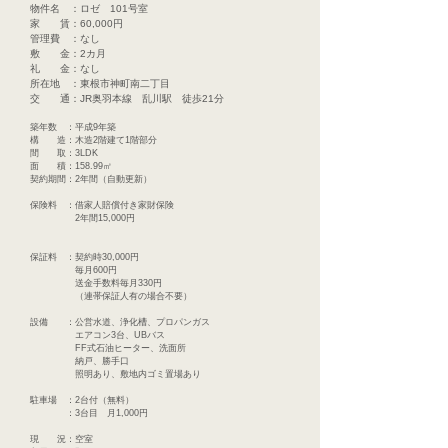
​物件名 ：ロゼ 101号室
家 賃：60,000円
​管理費 ：なし
敷 金：2カ月
礼 金：なし
所在地 ：東根市神町南二丁目
交 通：JR奥羽本線 乱川駅 徒歩21分
築年数 ：平成9年築
構 造：木造2階建て1階部分
​間 取：3LDK
面 積：158.99㎡
​契約期間：2年間（自動更新）
保険料 ：借家人賠償付き家財保険
2年間15,000円
保証料 ：契約時30,000円
毎月600円
送金手数料毎月330円
​ （連帯保証人有の場合不要）
設備 ：公営水道、浄化槽、プロパンガス
エアコン3台​、UBバス
FF式石油ヒーター、洗面所
​ 納戸、勝手口
照明あり、敷地内ゴミ置場あり
​駐車場 ：2台付（無料）
：3台目 月1,000円
現 況：空室