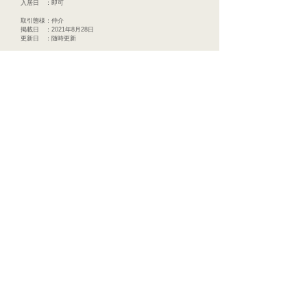
入居日 ：即可
取引態様：仲介
掲載日 ：2021年8月28日
更新日 ：随時更新
株式会社太田不動産
〒999-3763
山形県東根市神町中央一丁目９番８号
TEL :
0237-53-1898
FAX :
0237-53-1897
mail :
oota.f.yamagata@gmail.com
© 2020 山形県東根市の不動産屋 太田不動産