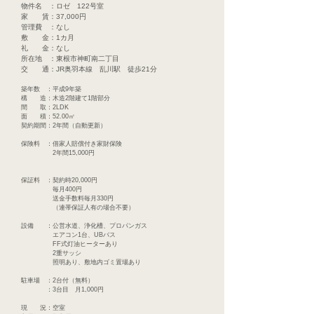
​物件名 ：ロゼ 122号室
家 賃：37,000円
​管理費 ：なし
敷 金：1カ月
礼 金：なし
所在地 ：東根市神町南二丁目
交 通：JR奥羽本線 乱川駅 徒歩21分
築年数 ：平成9年築
構 造：木造2階建て1階部分
​間 取：2LDK
面 積：52.00㎡
​契約期間：2年間（自動更新）
保険料 ：借家人賠償付き家財保険
2年間15,000円
保証料 ：契約時20,000円
毎月400円
送金手数料毎月330円
​ （連帯保証人有の場合不要）
設備 ：公営水道、浄化槽、プロパンガス
エアコン1台​、UBバス
FF式灯油ヒーターあり
​ 2重サッシ
照明あり、敷地内ゴミ置場あり
​駐車場 ：2台付（無料）
：3台目 月1,000円
現 況：空室