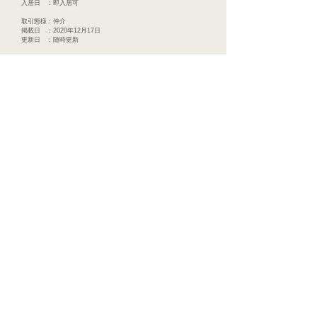
入居日 ：即入居可
取引態様：仲介
掲載日 ：2020年12月17日
更新日 ：随時更新
株式会社太田不動産
〒999-3763
山形県東根市神町中央一丁目９番８号
TEL :
0237-53-1898
FAX :
0237-53-1897
mail :
oota.f.yamagata@gmail.com
© 2020 山形県東根市の不動産屋 太田不動産