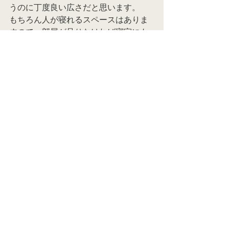
うのに丁度良い広さだと思います。
もちろん人が寝れるスペースはありま
すので、部屋が足りなければ寝室にも
できます。😴
キッチン隣のカウンターは、ワークス
ペースとして使えるように作りまし
た。
家事仕事はもちろん、お子さんが勉強
するのに使うのも良いと思います。📝
不要であれば棚を設置してパントリー
にするのもありですね。
3畳の物干スペースはかなり洗濯物が干
せると思います。👚
こちらの物件はバルコニーを作らない
代わりに、室内物干スペースを広く確
保しております。
バルコニーを作るよりも建築コストを