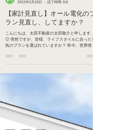
太田不動産 太田敬介
2022年2月18日
読了時間: 6分
【家計見直し】オール電化のプ
ラン見直し、してますか？
こんにちは、太田不動産の太田敬介と申します。
🙂 突然ですが、皆様、ライフスタイルに合った電
気のプランを選ばれていますか？ 昨今、世界情勢
により、様々な物の値段が上がっています。 ジリ
ジリと物の値が上がり、家計を圧迫していく中
で、収入は簡単に増えないというのが、私も含
め、多...