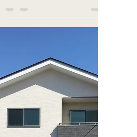
【施工事例】小屋裏収納のある
家
こんにちは、太田不動産の太田敬介と申します。
約半年ぶりの更新になってしまいました。😓 ブロ
グを放置している間にも、ぼちぼち建売の販売な
どをしていましたが、ありがたいことにブログで
宣伝する前にご成約を頂いておりましたので、今
回は施工事例として一つ紹介させて頂きたいと思
いま...